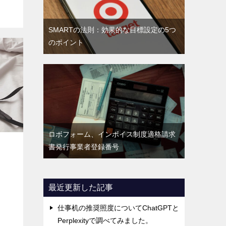
SMARTの法則：効果的な目標設定の5つ
のポイント
ロボフォーム、インボイス制度適格請求
書発行事業者登録番号
最近更新した記事
仕事机の推奨照度についてChatGPTと
Perplexityで調べてみました。