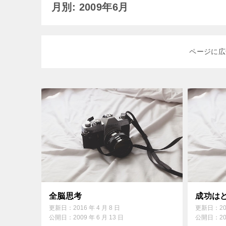
月別: 2009年6月
ページに広
全脳思考
成功は
更新日：
2016 年 4 月 8 日
更新日：
2
公開日：
2009 年 6 月 13 日
公開日：
2