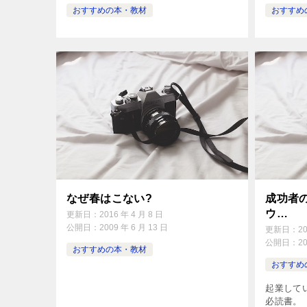
おすすめの本・教材
おすすめ
なぜ春はこない?
成功者
ウ…
更新日：
2016 年 4 月 8 日
公開日：
2009 年 6 月 13 日
更新日：
2
公開日：
2
おすすめの本・教材
おすすめ
起業して
必読書。