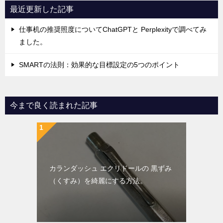
最近更新した記事
仕事机の推奨照度についてChatGPTと Perplexityで調べてみ
ました。
SMARTの法則：効果的な目標設定の5つのポイント
今まで良く読まれた記事
カランダッシュ エクリドールの 黒ずみ
（くすみ）を綺麗にする方法。