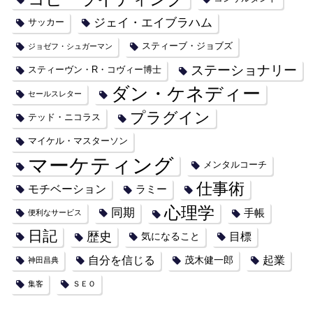
ジェイ・エイブラハム
サッカー
スティーブ・ジョブズ
ジョゼフ・シュガーマン
ステーショナリー
スティーヴン・R・コヴィー博士
ダン・ケネディー
セールスレター
プラグイン
テッド・ニコラス
マイケル・マスターソン
マーケティング
メンタルコーチ
仕事術
モチベーション
ラミー
心理学
同期
手帳
便利なサービス
日記
歴史
目標
気になること
自分を信じる
起業
茂木健一郎
神田昌典
集客
ＳＥＯ