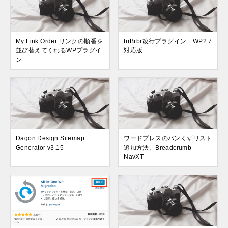
My Link Order:リンクの順番を
brBrbr改行プラグイン WP2.7
並び替えてくれるWPプラグイ
対応版
ン
Dagon Design Sitemap
ワードプレスのパンくずリスト
Generator v3.15
追加方法、Breadcrumb
NavXT