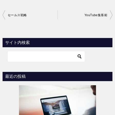
投
セールス戦略
YouTube集客術
稿
ナ
ビ
サイト内検索
ゲ
ー
シ
ョ
最近の投稿
ン