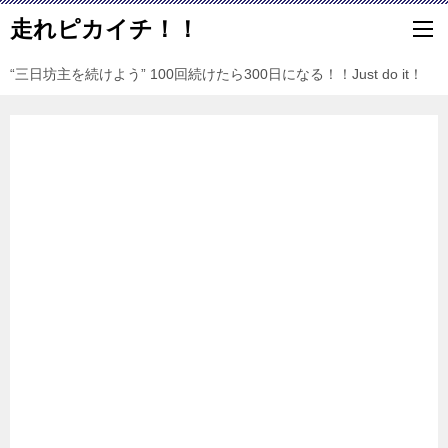
走れピカイチ！！
“三日坊主を続けよう” 100回続けたら300日になる！！Just do it！