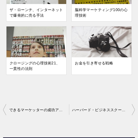
ザ・ローンチ、インターネット
脳科学マーケティング100の心
で爆発的に売る手法
理技術
クロージングの心理技術21、
お金を引き寄せる戦略
一貫性の法則
投
できるマーケッターの成功アイデア大全（マーケター必読書）
ハーバード・ビジネススクールの「人間行動学」講義
稿
ナ