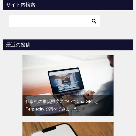
ビ
サイト内検索
ゲ
ー
シ
ョ
最近の投稿
ン
仕事机の推奨照度についてChatGPTと
Perplexityで調べてみました。