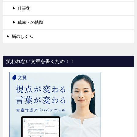
仕事術
成幸への軌跡
脳のしくみ
笑われない文章を書くため！！