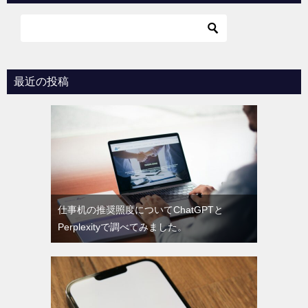
ゲ
ー
シ
ョ
最近の投稿
ン
仕事机の推奨照度についてChatGPTと
Perplexityで調べてみました。