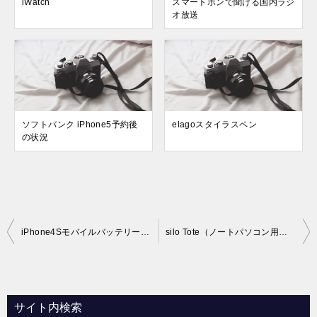
iWatch
スマートホンで聞ける国内ラジ
オ放送
ソフトバンク iPhone5予約後
elagoスタイラスペン
の状況
投
iPhone4SモバイルバッテリーMiLi Power Angel
silo Tote（ノートパソコン用バック）
稿
ナ
ビ
サイト内検索