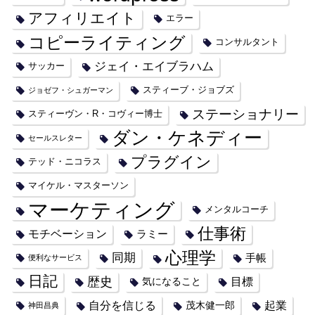
アフィリエイト
エラー
コピーライティング
コンサルタント
ジェイ・エイブラハム
サッカー
スティーブ・ジョブズ
ジョゼフ・シュガーマン
ステーショナリー
スティーヴン・R・コヴィー博士
ダン・ケネディー
セールスレター
プラグイン
テッド・ニコラス
マイケル・マスターソン
マーケティング
メンタルコーチ
仕事術
モチベーション
ラミー
心理学
同期
手帳
便利なサービス
日記
歴史
目標
気になること
自分を信じる
起業
茂木健一郎
神田昌典