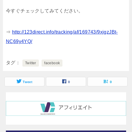
今すぐチェックしてみてください。
⇒
http://123direct.info/tracking/af/169743/9xjgzJBt-
NC69y4YQ/
タグ
Twitter
facebook
Tweet
0
0