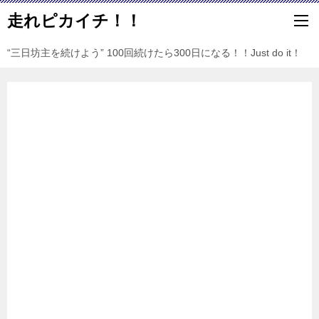
走れピカイチ！！
“三日坊主を続けよう” 100回続けたら300日になる！！Just do it！