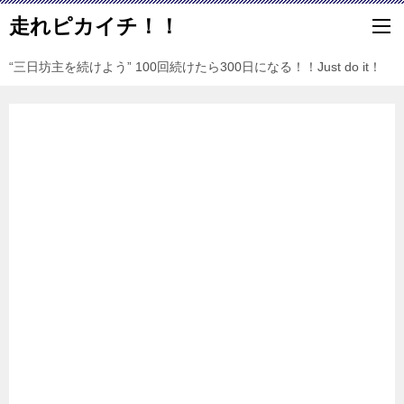
走れピカイチ！！
“三日坊主を続けよう” 100回続けたら300日になる！！Just do it！