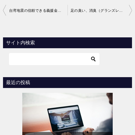
投
台湾地震の信頼できる義援金送付先
足の臭い、消臭（グランズレメディ）
稿
ナ
ビ
サイト内検索
ゲ
ー
シ
ョ
最近の投稿
ン