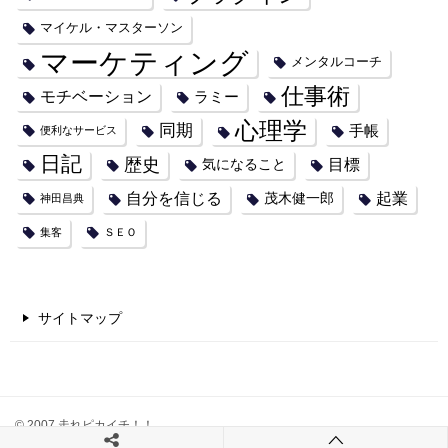
マイケル・マスターソン
マーケティング
メンタルコーチ
仕事術
モチベーション
ラミー
心理学
同期
手帳
便利なサービス
日記
歴史
目標
気になること
自分を信じる
起業
茂木健一郎
神田昌典
集客
ＳＥＯ
サイトマップ
© 2007 走れピカイチ！！