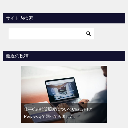
ナ
ビ
サイト内検索
ゲ
ー
シ
ョ
最近の投稿
ン
仕事机の推奨照度についてChatGPTと
Perplexityで調べてみました。