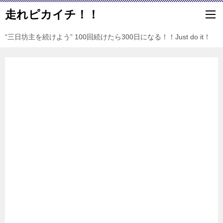
走れピカイチ！！
“三日坊主を続けよう” 100回続けたら300日になる！！Just do it！