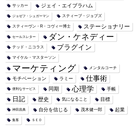
ジェイ・エイブラハム
サッカー
スティーブ・ジョブズ
ジョゼフ・シュガーマン
ステーショナリー
スティーヴン・R・コヴィー博士
ダン・ケネディー
セールスレター
プラグイン
テッド・ニコラス
マイケル・マスターソン
マーケティング
メンタルコーチ
仕事術
モチベーション
ラミー
心理学
同期
手帳
便利なサービス
日記
歴史
目標
気になること
自分を信じる
起業
茂木健一郎
神田昌典
集客
ＳＥＯ