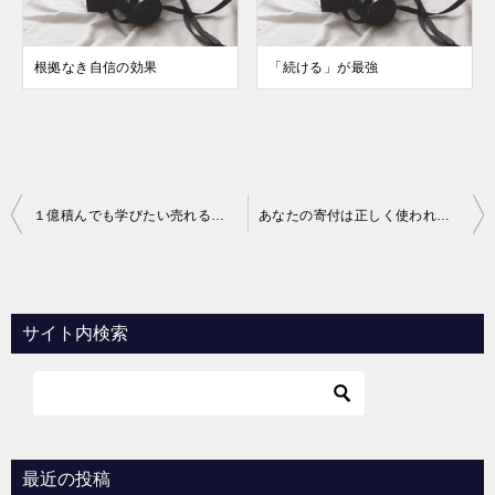
根拠なき自信の効果
「続ける」が最強
投
１億積んでも学びたい売れる仕掛け
あなたの寄付は正しく使われていますか？
稿
ナ
ビ
サイト内検索
ゲ
ー
シ
ョ
最近の投稿
ン