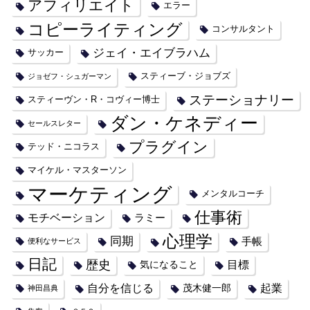
アフィリエイト
エラー
コピーライティング
コンサルタント
ジェイ・エイブラハム
サッカー
スティーブ・ジョブズ
ジョゼフ・シュガーマン
ステーショナリー
スティーヴン・R・コヴィー博士
ダン・ケネディー
セールスレター
プラグイン
テッド・ニコラス
マイケル・マスターソン
マーケティング
メンタルコーチ
仕事術
モチベーション
ラミー
心理学
同期
手帳
便利なサービス
日記
歴史
目標
気になること
自分を信じる
起業
茂木健一郎
神田昌典