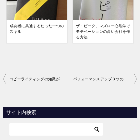
成功者に共通するたった一つの
ザ・ピーク、マズロー心理学で
スキル
モチベーションの高い会社を作
る方法
投
コピーライティングの知識がなくても売れるようになる「現代広告の心理技術101」
パフォーマンスアップ３つの法則
稿
ナ
ビ
サイト内検索
ゲ
ー
シ