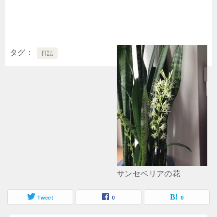
タグ
日記
サンセベリアの花
Tweet
0
0