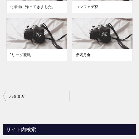
北海道に帰ってきました。
コンフェデ杯
Jリーグ観戦
皆既月食
投
ハタヨガ
稿
ナ
ビ
サイト内検索
ゲ