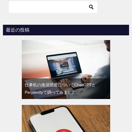
ー
シ
ョ
最近の投稿
ン
仕事机の推奨照度についてChatGPTと
Perplexityで調べてみました。