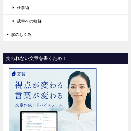
仕事術
成幸への軌跡
脳のしくみ
笑われない文章を書くため！！