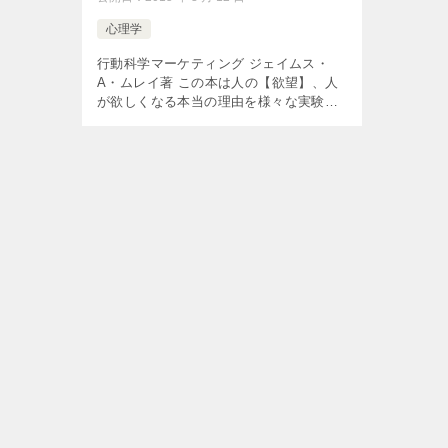
心理学
行動科学マーケティング ジェイムス・
A・ムレイ著 この本は人の【欲望】、人
が欲しくなる本当の理由を様々な実験や
文献から調査・分析して350ページ以上
にまとめた まさに欲望大全と言えるもの
です。 マーケティング担当者、コピ […]