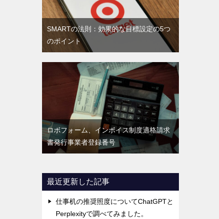
SMARTの法則：効果的な目標設定の5つ
のポイント
ロボフォーム、インボイス制度適格請求
書発行事業者登録番号
最近更新した記事
仕事机の推奨照度についてChatGPTと
Perplexityで調べてみました。