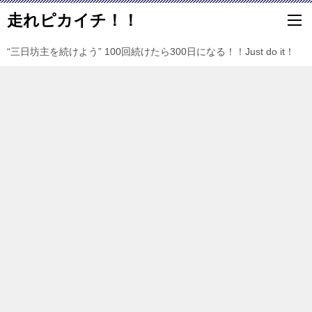
走れピカイチ！！
“三日坊主を続けよう” 100回続けたら300日になる！！Just do it！