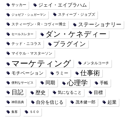
ジェイ・エイブラハム
サッカー
スティーブ・ジョブズ
ジョゼフ・シュガーマン
ステーショナリー
スティーヴン・R・コヴィー博士
ダン・ケネディー
セールスレター
プラグイン
テッド・ニコラス
マイケル・マスターソン
マーケティング
メンタルコーチ
仕事術
モチベーション
ラミー
心理学
同期
手帳
便利なサービス
日記
歴史
目標
気になること
自分を信じる
起業
茂木健一郎
神田昌典
集客
ＳＥＯ