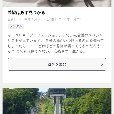
希望は必ず見つかる
更新日：
2016 年 4 月 8 日
公開日：
2008 年 8 月 26 日
メンタル
今，ＮＨＫ「プロフェッショナル」でがん看護のスペシャ
リストが出ています。 自分の命がいつ終わるのかを知って
しまったら・・・ どれほどの恐怖が襲ってくるのだろう
か？ とても想像できない。 心残さず 生きる。
続きを読む