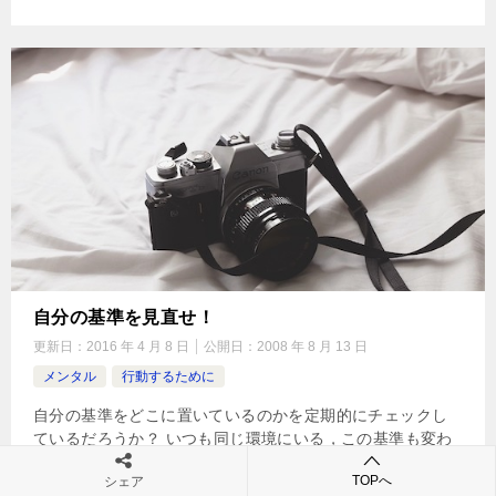
自分の基準を見直せ！
更新日：
2016 年 4 月 8 日
公開日：
2008 年 8 月 13 日
メンタル
行動するために
自分の基準をどこに置いているのかを定期的にチェックし
ているだろうか？ いつも同じ環境にいる，この基準も変わ
らない。 もしかすると基準が下がっていくかもしれない。
TOPへ
シェア
昔サラリーマンをしているころがそうだったな? 頑張っても