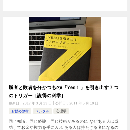
勝者と敗者を分かつもの/「Yes！」を引き出す７つ
のトリガー［説得の科学］
更新日：
2017 年 3 月 23 日
公開日：
2011 年 5 月 19 日
お勧め教材
メンタル
心理学
同じ知識、同じ経験、同じ技術があるのに なぜある人は成
功してお金や権力を手に入れ ある人は持たざる者になるの