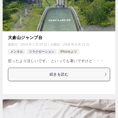
大倉山ジャンプ台
更新日：
2024 年 2 月 23 日
公開日：
2008 年 8 月 21 日
メンタル
リラクゼーション
iPhoneより
思ったより涼しいです。 といっても暑いですけど・・・
続きを読む