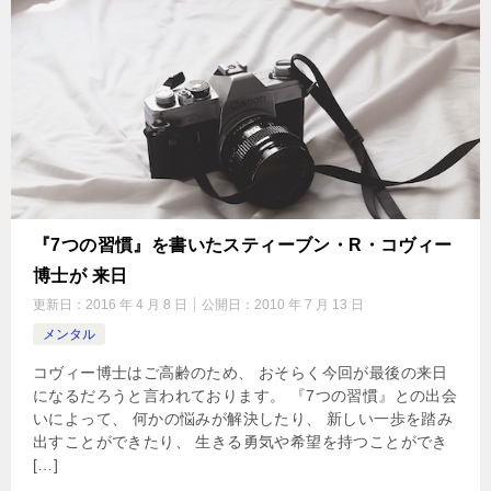
『7つの習慣』を書いたスティーブン・R・コヴィー
博士が 来日
更新日：
2016 年 4 月 8 日
公開日：
2010 年 7 月 13 日
メンタル
コヴィー博士はご高齢のため、 おそらく今回が最後の来日
になるだろうと言われております。 『7つの習慣』との出会
いによって、 何かの悩みが解決したり、 新しい一歩を踏み
出すことができたり、 生きる勇気や希望を持つことができ
[…]