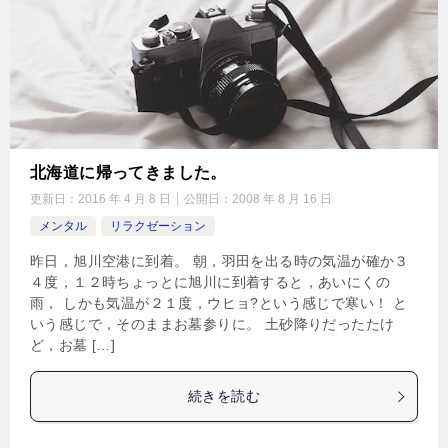
北海道に帰ってきました。
更新日：
2016 年 4 月 8 日
公開日：
2008 年 8 月 16 日
メンタル
リラクゼーション
昨日，旭川空港に到着。 朝，羽田を出る時の気温が確か３
４度，１２時ちょっとに旭川に到着すると，あいにくの
雨， しかも気温が２１度，ウヒョ?という感じで寒い！ と
いう感じで，そのままお墓参りに。 土砂降りだったたけ
ど，お墓 […]
続きを読む