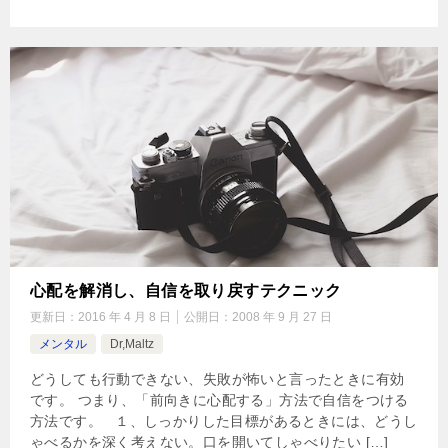
心配を解消し、自信を取り戻すテクニック
更新日：
2016 年 4 月 8 日
公開日：
2008 年 9 月 27 日
メンタル
Dr,Maltz
どうしても行動できない、失敗が怖いと言ったときに有効
です。 つまり、「前向きに心配する」方法で自信をつける
方法です。 １、しっかりした目標があるときには、どうし
ゃべるかを深く考えない。口を開いてしゃべりたい […]