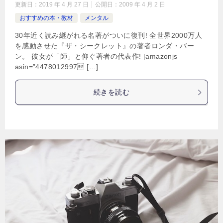
更新日：
2019 年 4 月 27 日
公開日：
2009 年 4 月 2 日
おすすめの本・教材
メンタル
30年近く読み継がれる名著がついに復刊! 全世界2000万人
を感動させた『ザ・シークレット』の著者ロンダ・バー
ン。 彼女が「師」と仰ぐ著者の代表作! [amazonjs
asin=”4478012997 […]
続きを読む