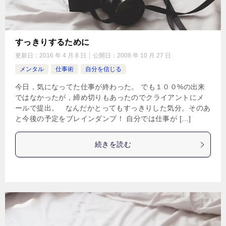
すっきりするために
更新日：
2016 年 4 月 8 日
公開日：
2008 年 10 月 27 日
メンタル
仕事術
自分を信じる
今日，気になってた仕事が終わった。 でも１００%の出来
ではなかったが，締め切りもあったのでクライアントにメ
ールで提出。 なんだかとってもすっきりした気分。そのあ
と今後の予定をブレインダンプ！ 自分では仕事が […]
続きを読む