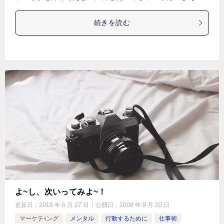
続きを読む
よ~し、次いってみよ~！
更新日：
2018 年 6 月 27 日
公開日：
2008 年 9 月 20 日
マーケテｨング
メンタル
行動するために
仕事術