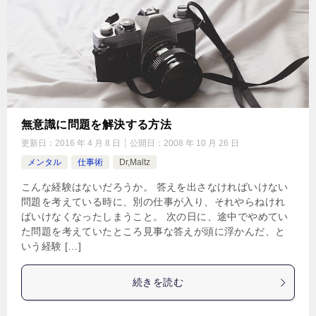
無意識に問題を解決する方法
更新日：
2016 年 4 月 8 日
公開日：
2008 年 10 月 26 日
メンタル
仕事術
Dr,Maltz
こんな経験はないだろうか。 答えを出さなければいけない
問題を考えている時に、別の仕事が入り、それやらねけれ
ばいけなくなったしまうこと。 次の日に、途中でやめてい
た問題を考えていたところ見事な答えが頭に浮かんだ、と
いう経験 […]
続きを読む