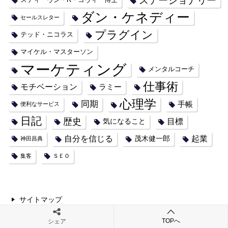
ステーショナリー
スティーヴン・R・コヴィー博士
ダン・ケネディー
セールスレター
プラグイン
テッド・ニコラス
マイケル・マスターソン
マーケティング
メンタルコーチ
仕事術
モチベーション
ラミー
心理学
同期
手帳
便利なサービス
日記
歴史
目標
気になること
自分を信じる
起業
茂木健一郎
神田昌典
集客
ＳＥＯ
サイトマップ
TOPへ
シェア