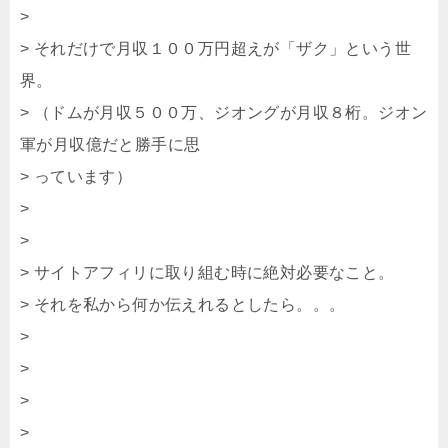
>
> それだけで月収１００万円超えが「ザク」という世
界。
> （ドムが月収５００万、ジオングが月収８桁。ジオン
軍が月収億だと勝手に思
> っています）
>
>
> サイトアフィリに取り組む時に絶対必要なこと。
> それを私から何か伝えれるとしたら。。。
>
>
>
>