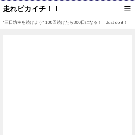
走れピカイチ！！
“三日坊主を続けよう” 100回続けたら300日になる！！Just do it！