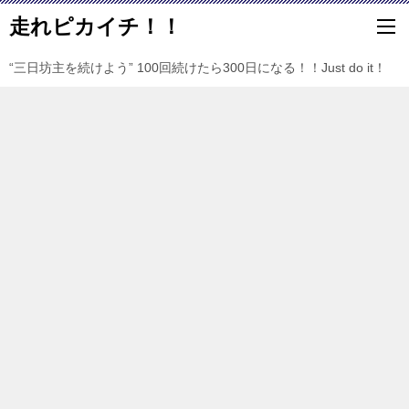
走れピカイチ！！
“三日坊主を続けよう” 100回続けたら300日になる！！Just do it！