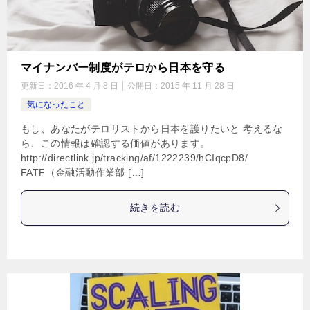
マイナンバー制度がテロから日本を守る
更新日：
2016 年 4 月 8 日
公開日：
2015 年 11 月 28 日
気になったこと
もし、あなたがテロリストから日本を護りたいと 考えるな
ら、この情報は確認する価値があります。
http://directlink.jp/tracking/af/1222239/hCIqcpD8/
FATF（金融活動作業部 […]
続きを読む