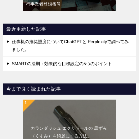
行事業者登録番号
最近更新した記事
仕事机の推奨照度についてChatGPTと Perplexityで調べてみ
ました。
SMARTの法則：効果的な目標設定の5つのポイント
今まで良く読まれた記事
カランダッシュ エクリドールの 黒ずみ
（くすみ）を綺麗にする方法。