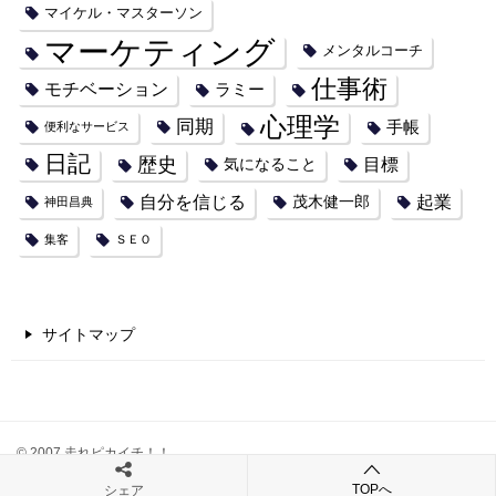
マイケル・マスターソン
マーケティング
メンタルコーチ
仕事術
モチベーション
ラミー
心理学
同期
手帳
便利なサービス
日記
歴史
目標
気になること
自分を信じる
起業
茂木健一郎
神田昌典
集客
ＳＥＯ
サイトマップ
© 2007 走れピカイチ！！
TOPへ
シェア