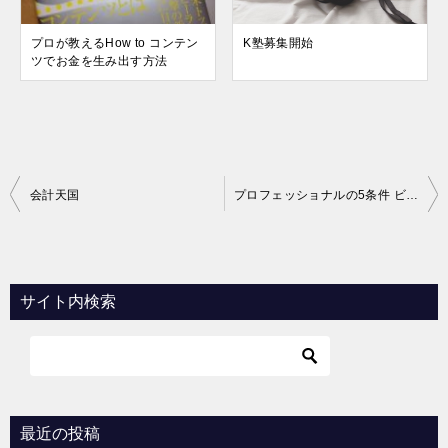
プロが教えるHow to コンテン
K塾募集開始
ツでお金を生み出す方法
投
会計天国
プロフェッショナルの5条件 ビジネスを勝ち抜く法則
稿
ナ
ビ
サイト内検索
ゲ
ー
シ
ョ
最近の投稿
ン