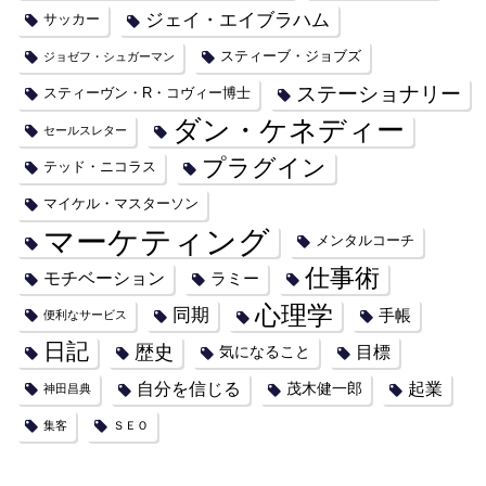
ジェイ・エイブラハム
サッカー
スティーブ・ジョブズ
ジョゼフ・シュガーマン
ステーショナリー
スティーヴン・R・コヴィー博士
ダン・ケネディー
セールスレター
プラグイン
テッド・ニコラス
マイケル・マスターソン
マーケティング
メンタルコーチ
仕事術
モチベーション
ラミー
心理学
同期
手帳
便利なサービス
日記
歴史
目標
気になること
自分を信じる
起業
茂木健一郎
神田昌典
集客
ＳＥＯ