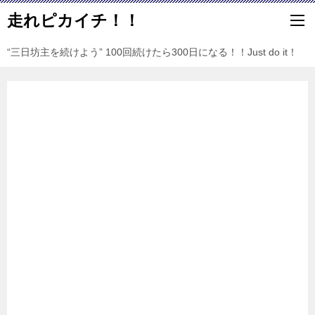
走れピカイチ！！
“三日坊主を続けよう” 100回続けたら300日になる！！Just do it！